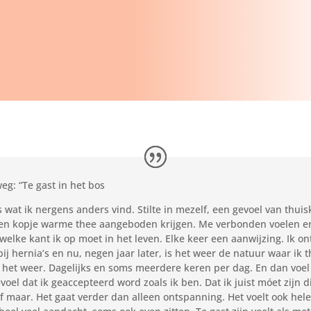
weg: “Te gast in het bos
ts wat ik nergens anders vind. Stilte in mezelf, een gevoel van t
n een kopje warme thee aangeboden krijgen. Me verbonden voelen 
lke kant ik op moet in het leven. Elke keer een aanwijzing. Ik ont
 bij hernia’s en nu, negen jaar later, is het weer de natuur waar ik 
het weer. Dagelijks en soms meerdere keren per dag. En dan voel ik
voel dat ik geaccepteerd word zoals ik ben. Dat ik juist móet zijn
f maar. Het gaat verder dan alleen ontspanning. Het voelt ook hel