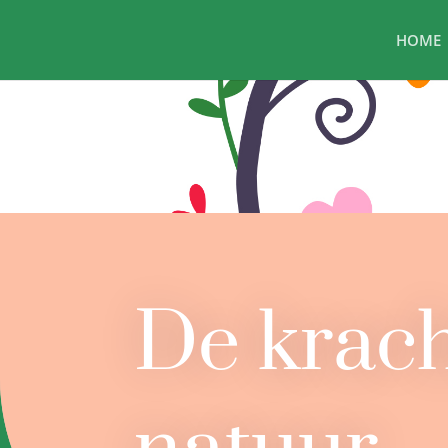
HOME
De krach