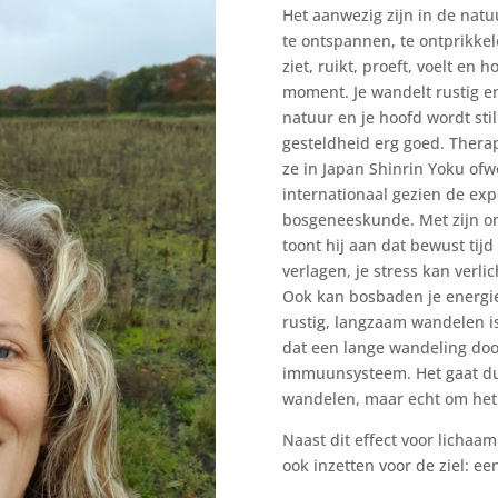
Het aanwezig zijn in de natuu
te ontspannen, te ontprikkele
ziet, ruikt, proeft, voelt en
moment. Je wandelt rustig e
natuur en je hoofd wordt stil
gesteldheid erg goed. Ther
ze in Japan Shinrin Yoku of
internationaal gezien de ex
bosgeneeskunde. Met zijn o
toont hij aan dat bewust tij
verlagen, je stress kan verl
Ook kan bosbaden je energie,
rustig, langzaam wandelen is
dat een lange wandeling door
immuunsysteem. Het gaat dus 
wandelen, maar echt om het
Naast dit effect voor lichaa
ook inzetten voor de ziel: ee