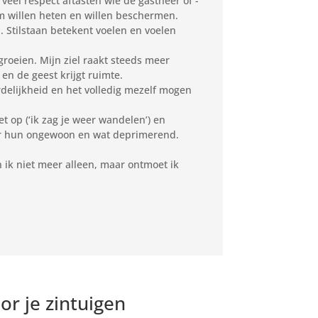
 veel respect aftasten wie de gastheer of -
om willen heten en willen beschermen.
 Stilstaan betekent voelen en voelen
roeien. Mijn ziel raakt steeds meer
n de geest krijgt ruimte.
delijkheid en het volledig mezelf mogen
t op (‘ik zag je weer wandelen’) en
voor hun ongewoon en wat deprimerend.
n ik niet meer alleen, maar ontmoet ik
r je zintuigen