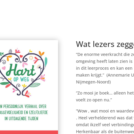
Wat lezers zeg
“De enorme veerkracht die ze
omgeving heeft laten zien i
in dit leerproces en kan een
maken krijgt.” (Annemarie U
Nijmegen-Noord)
“Zo mooi je boek… alleen het
voelt zo open nu.”
“Wow , wat mooi en waardevo
. Heel verhelderend was dat 
omdat ikzelf veel verbindin
Herkenbaar als de buitenwere