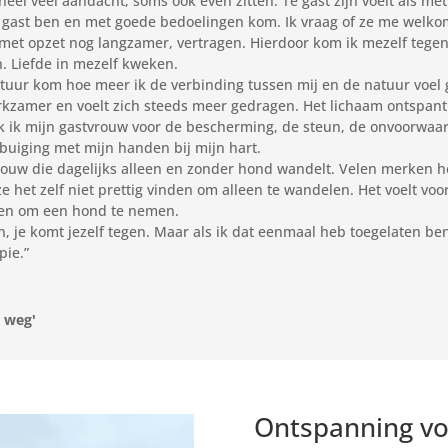
eel veel aandacht, soms ook even zitten. Te gast zijn voelt als met
 te gast ben en met goede bedoelingen kom. Ik vraag of ze me welk
met opzet nog langzamer, vertragen. Hierdoor kom ik mezelf tegen.
. Liefde in mezelf kweken.
atuur kom hoe meer ik de verbinding tussen mij en de natuur voel g
zamer en voelt zich steeds meer gedragen. Het lichaam ontspant e
 ik mijn gastvrouw voor de bescherming, de steun, de onvoorwaar
 buiging met mijn handen bij mijn hart.
rouw die dagelijks alleen en zonder hond wandelt. Velen merken he
ze het zelf niet prettig vinden om alleen te wandelen. Het voelt 
en om een hond te nemen.
n, je komt jezelf tegen. Maar als ik dat eenmaal heb toegelaten be
pie.”
p weg'
Ontspanning voo