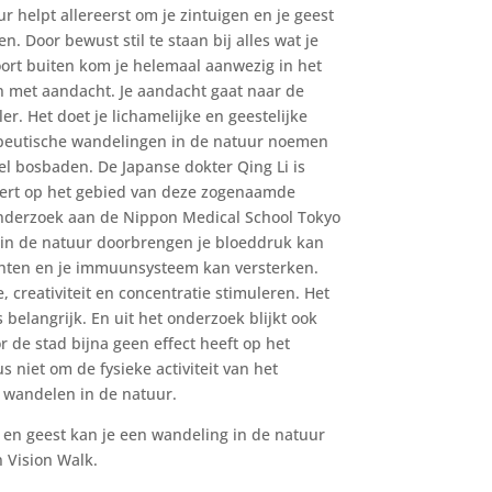
r helpt allereerst om je zintuigen en je geest
n. Door bewust stil te staan bij alles wat je
 hoort buiten kom je helemaal aanwezig in het
n met aandacht. Je aandacht gaat naar de
ler. Het doet je lichamelijke en geestelijke
apeutische wandelingen in de natuur noemen
wel bosbaden. De
Japanse dokter Qing Li is
pert op het gebied van deze zogenaamde
nderzoek aan de Nippon Medical School Tokyo
d in de natuur doorbrengen je bloeddruk kan
ichten en je immuunsysteem kan versterken.
 creativiteit en concentratie stimuleren. Het
 belangrijk. En uit het on
derzoek blijkt ook
 de stad bijna geen effect heeft op het
niet om de fysieke activiteit van het
 wandelen in de natuur.
m en geest kan je een wandeling in de natuur
n Vision Walk.