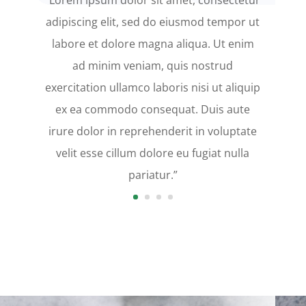
“Lorem ipsum dolor sit amet, consectetur
“Lorem ipsum dolor sit amet, consectetur
adipiscing elit, sed do eiusmod tempor ut
adipiscing elit, sed do eiusmod tempor ut
labore et dolore magna aliqua. Ut enim
labore et dolore magna aliqua. Ut enim
ad minim veniam, quis nostrud
ad minim veniam, quis nostrud
exercitation ullamco laboris nisi ut aliquip
exercitation ullamco laboris nisi ut aliquip
ex ea commodo consequat. Duis aute
ex ea commodo consequat. Duis aute
irure dolor in reprehenderit in voluptate
irure dolor in reprehenderit in voluptate
velit esse cillum dolore eu fugiat nulla
velit esse cillum dolore eu fugiat nulla
pariatur.”
pariatur.”